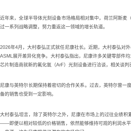
近年来，全球半导体光刻设备市场格局相对集中，荷兰阿斯麦（A
过一系列战略调整，努力重返这一领域的增长轨道。
2026年4月，大村泰弘正式就任尼康社长。近期，大村泰弘
ASML展开差异化竞争。大村泰弘指出，尼康许多关键零部件
芯片制造商就新的氟化氩（ArF）光刻设备进行洽谈，相关谈
尼康与英特尔长期保持着密切的合作关系。过去，英特尔曾一度
备的销售也受到一定影响。
大村泰弘坦言，除了英特尔之外，尼康在市场上的过往业绩积
——即便以相对较低的价格销售，依然能够维持可观的利润水平