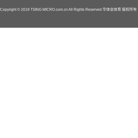
Copyright © 2019 TSING MICRO.com.cn All Rights Reserved 华体会体育 版权所有