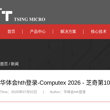
首页
产品中心
解决方案
核心技术
高算力
智算中心
政
高能效
TX536
边缘计算
府
运
智
首页 / 新闻
TX5115C
AIOT
营
互
能
智
智
TX510
商
联
安
慧
机
能
华体会hth登录-Computex 2026 - 
网
防
办
器
家
Time：
2026年07月02日
|
Author：
华体会hth登录
公
人
居