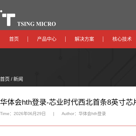
首页
产品中心
解决方案
核心技术
高算力
智算中心
政
高能效
TX536
边缘计算
府
运
智
首页 / 新闻
TX5115C
AIOT
营
互
能
智
智
TX510
商
联
安
慧
机
能
华体会hth登录-芯业时代西北首条8英寸芯
网
防
办
器
家
Time：
2026年06月29日
|
Author：
华体会hth登录
公
人
居