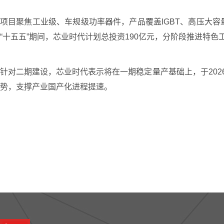
项目聚焦工业级、车规级功率器件，产品覆盖IGBT、高压大
“十五五”期间，芯业时代计划总投资190亿元，分阶段推进特
针对二期建设，芯业时代表示将在一期稳定量产基础上，于202
势，支撑产业国产化进程提速。