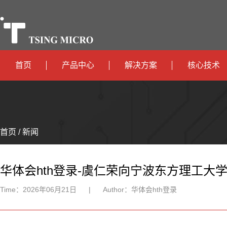
首页
产品中心
解决方案
核心技术
高算力
智算中心
政
高能效
TX536
边缘计算
府
运
智
首页 / 新闻
TX5115C
AIOT
营
互
能
智
智
TX510
商
联
安
慧
机
能
华体会hth登录-虞仁荣向宁波东方理工大
网
防
办
器
家
Time：
2026年06月21日
|
Author：
华体会hth登录
公
人
居