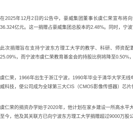
在2025年12月2日的公告中，豪威集团董事长虞仁荣宣布将向
36.324亿元。这一捐赠占豪威集团总股本的2.48%。同时，
此次捐赠旨在支持宁波东方理工大学的教学、科研、师资配置
25.09%，而宁波市虞仁荣教育基金会的持股比例将降至0.50
虞仁荣，1966年出生于浙江宁波，1990年毕业于清华大学无
威科技，使公司成为全球第三大CIS（CMOS影像传感器）芯
虞仁荣的捐资办学始于2020年，他计划在家乡建设一所高水平大
至今，他及其关联方已向宁波东方理工大学捐赠超过9000万股公