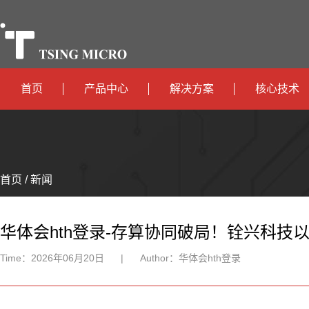
首页
产品中心
解决方案
核心技术
高算力
智算中心
政
高能效
TX536
边缘计算
府
运
智
首页 / 新闻
TX5115C
AIOT
营
互
能
智
智
TX510
商
联
安
慧
机
能
华体会hth登录-存算协同破局！铨兴科技以
网
防
办
器
家
Time：
2026年06月20日
|
Author：
华体会hth登录
公
人
居