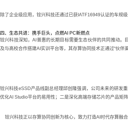
除了企业级应用，铨兴科技还通过已获IATF16949认证的
四、生态共进：携手巨头，点燃AI PC新燃点
铨兴科技深知，AI普惠的长期目标需要生态伙伴的共同推动。目
及与高校合作搭建AI实训平台等，其存算协同技术正通过“伙伴
铨兴科技eSSD产品线副总经理邱创隆强调，公司未来的研发重
优化AI Studio平台的易用性；二是深化高端存储芯片的产
铨兴科技正以存算协同创新为核心，致力打造AI时代存算融