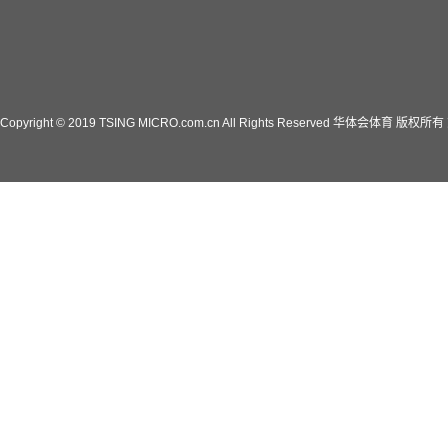
Copyright © 2019 TSING MICRO.com.cn All Rights Reserved 华体会体育 版权所有