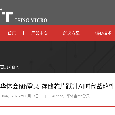
首页
产品中心
解决方案
核心技术
高算力
智算中心
政
高能效
TX536
边缘计算
府
运
智
首页 / 新闻
TX5115C
AIOT
营
互
能
智
智
TX510
商
联
安
慧
机
能
华体会hth登录-存储芯片跃升AI时代战
网
防
办
器
家
Time：
2026年06月13日
|
Author：
华体会hth登录
公
人
居