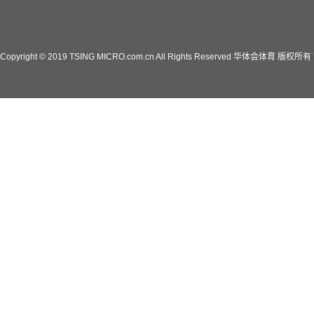
Copyright © 2019 TSING MICRO.com.cn All Rights Reserved 华体会体育 版权所有