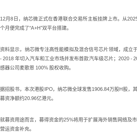
12月8日，纳芯微正式在香港联合交易所主板挂牌上市。从20
个月便完成了“A+H”双平台搭建。
资料显示，纳芯微专注高性能模拟及混合信号芯片领域，成立于2
- 2018 年切入汽车和工业市场并发布首款汽车级芯片；2020 - 20
感器公司麦歌恩 100% 股权收购。
据招股书，本次港股IPO，纳芯微全球发售1906.84万股H股
募资净额约20.96亿港元。
就募资用途而言，募得资金的25%将用于扩展海外销售网络及市
营运资金补充。