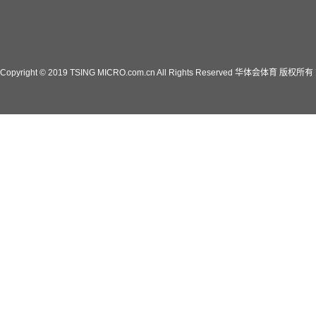
Copyright © 2019 TSING MICRO.com.cn All Rights Reserved 华体会体育 版权所有