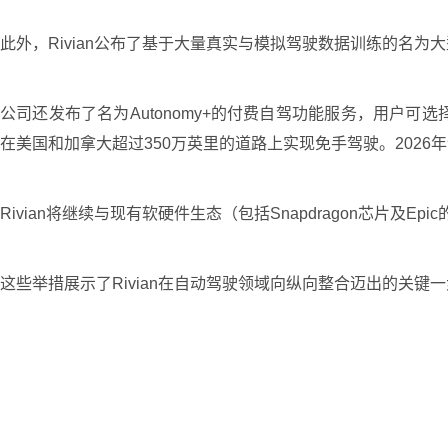
此外，Rivian公布了基于大量真实与模拟驾驶数据训练的名为大型驾驶
公司还发布了名为Autonomy+的付费自驾功能服务，用户可选择一次性
在美国和加拿大超过350万英里的道路上实现免手驾驶。2026
Rivian将继续与现有软硬件生态（包括Snapdragon芯片及Ep
这些举措展示了Rivian在自动驾驶领域向纵向整合迈出的关