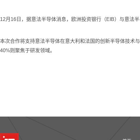
12月16日，据意法半导体消息，欧洲投资银行（EIB）与意法
本次合作将支持意法半导体在意大利和法国的创新半导体技术与
40%则聚焦于研发领域。