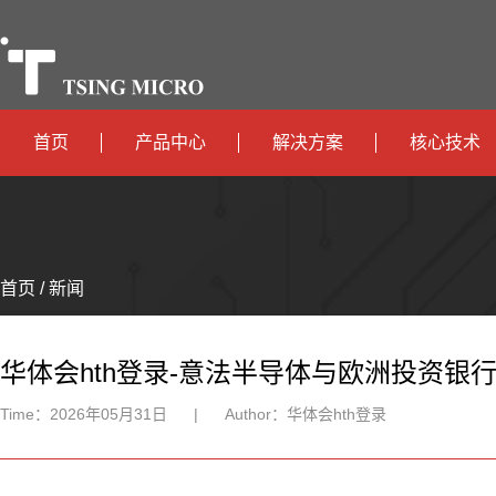
首页
产品中心
解决方案
核心技术
高算力
智算中心
政
高能效
TX536
边缘计算
府
运
智
首页 / 新闻
TX5115C
AIOT
营
互
能
智
智
TX510
商
联
安
慧
机
能
华体会hth登录-意法半导体与欧洲投资银
网
防
办
器
家
Time：
2026年05月31日
|
Author：
华体会hth登录
公
人
居