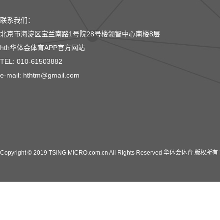
联系我们：
北京市海淀区宝兰南路1号院28号楼领智中心南楼8层
hth华体会体育APP官方网站
TEL: 010-61503882
e-mail: hthtm@gmail.com
Copyright © 2019 TSING MICRO.com.cn All Rights Reserved 华体会体育 版权所有