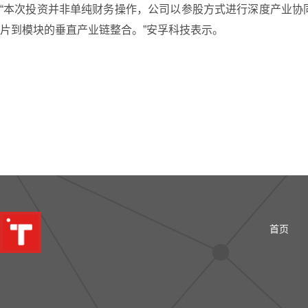
“本次投资并非单纯财务操作，公司以参股方式进行深度产业协
片到模块的垂直产业链整合。”安孚科技表示。
首页