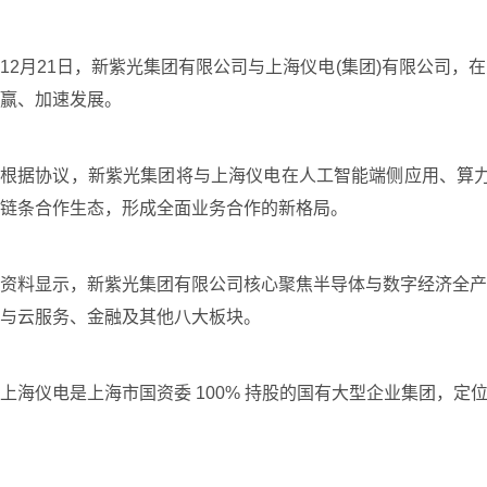
12月21日，新紫光集团有限公司与上海仪电(集团)有限公司
赢、加速发展。‍
根据协议，新紫光集团将与上海仪电在人工智能端侧应用、算力
链条合作生态，形成全面业务合作的新格局。
资料显示，新紫光集团有限公司核心聚焦半导体与数字经济全产
与云服务、金融及其他八大板块。
上海仪电是上海市国资委 100% 持股的国有大型企业集团，