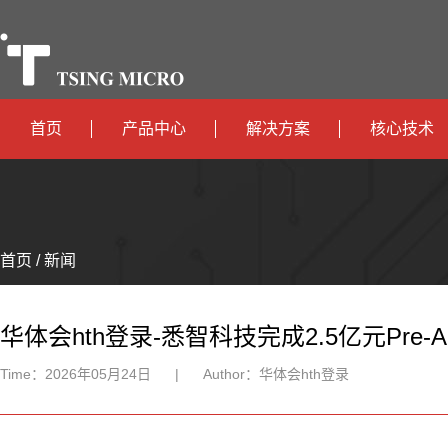
首页
产品中心
解决方案
核心技术
高算力
智算中心
政
高能效
TX536
边缘计算
府
运
智
首页 / 新闻
TX5115C
AIOT
营
互
能
智
智
TX510
商
联
安
慧
机
能
华体会hth登录-悉智科技完成2.5亿元Pre-
网
防
办
器
家
Time：
2026年05月24日
|
Author：
华体会hth登录
公
人
居