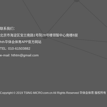
联系我们：
北京市海淀区宝兰南路1号院28号楼领智中心南楼8层
hth华体会体育APP官方网站
TEL: 010-61503882
e-mail: hthtm@gmail.com
Copyright © 2019 TSING MICRO.com.cn All Rights Reserved 华体会体育 版权所有