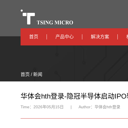
首页
产品中心
解决方案
高算力
智算中心
高能效
TX536
边缘计算
首页 / 新闻
TX5115C
AIOT
TX510
华体会hth登录-隐冠半导体启动IP
Time：
2026年05月15日
|
Author：
华体会hth登录