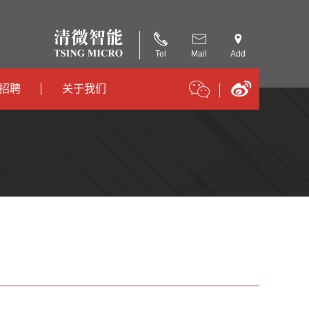
Tel
Mail
Add
招聘
关于我们
招聘
公司简介
招聘
合作伙伴