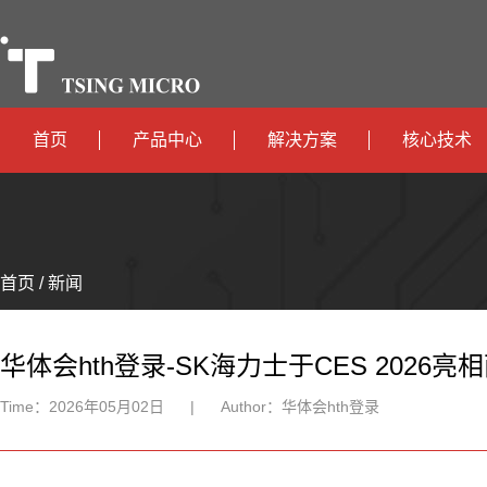
首页
产品中心
解决方案
核心技术
高算力
智算中心
政
高能效
TX536
边缘计算
府
运
智
首页 / 新闻
TX5115C
AIOT
营
互
能
智
智
TX510
商
联
安
慧
机
能
华体会hth登录-SK海力士于CES 202
网
防
办
器
家
Time：
2026年05月02日
|
Author：
华体会hth登录
公
人
居