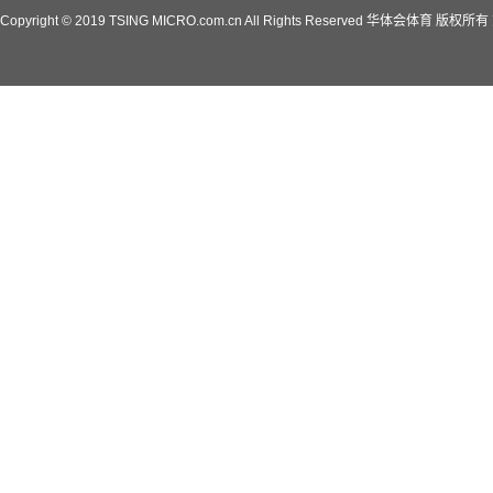
Copyright © 2019 TSING MICRO.com.cn All Rights Reserved 华体会体育 版权所有