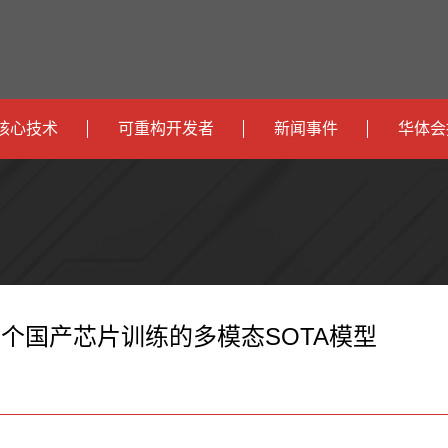
核心技术
可重构开发者
新闻事件
华体会
政
开发者社区
社会
府
运
智
开发者论坛
校园
营
互
能
智
智
下载
商
联
安
慧
机
能
首个国产芯片训练的多模态SOTA模型
网
防
办
器
家
公
人
居