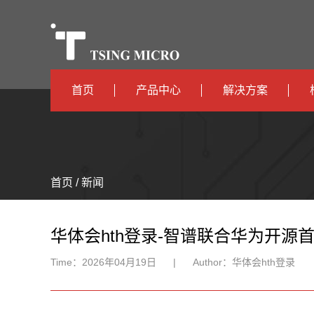
首页
产品中心
解决方案
高算力
智算中心
高能效
TX536
边缘计算
首页 / 新闻
TX5115C
AIOT
TX510
华体会hth登录-智谱联合华为开源
Time：
2026年04月19日
|
Author：
华体会hth登录