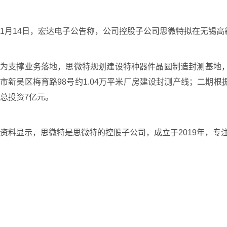
1月14日，宏达电子公告称，公司控股子公司思微特拟在无锡
为支撑业务落地，思微特规划建设特种器件晶圆制造封测基地，项
市新吴区梅育路98号约1.04万平米厂房建设封测产线；二期
总投资7亿元。
资料显示，思微特是思微特的控股子公司，成立于2019年，