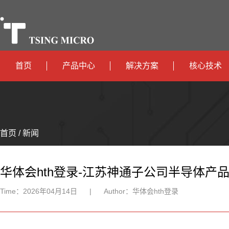
首页
产品中心
解决方案
核心技术
高算力
智算中心
政
高能效
TX536
边缘计算
府
运
智
首页 / 新闻
TX5115C
AIOT
营
互
能
智
智
TX510
商
联
安
慧
机
能
华体会hth登录-江苏神通子公司半导体产
网
防
办
器
家
Time：
2026年04月14日
|
Author：
华体会hth登录
公
人
居