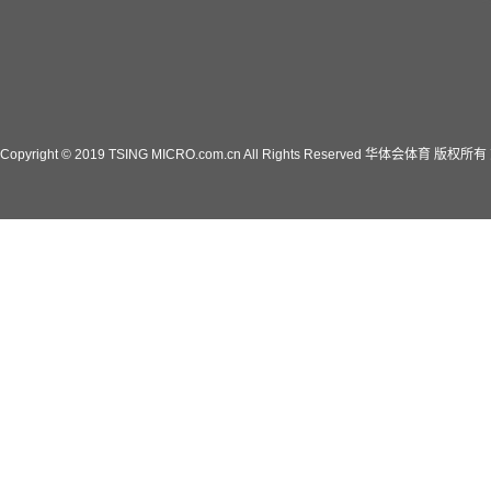
Copyright © 2019 TSING MICRO.com.cn All Rights Reserved 华体会体育 版权所有