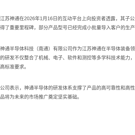
江苏神通在2026年1月16日的互动平台上向投资者透露，其
得了重要里程碑，部分产品型号已经完成小批量导入客户的生产
神通半导体科技（南通）有限公司作为江苏神通在半导体装备领
的研发不仅整合了机械、电子、软件和测控等多学科技术能力，
高标准要求。
公司表示，神通半导体的研发体系支撑了产品的高可靠性和高性
品将为未来的市场推广奠定坚实基础。