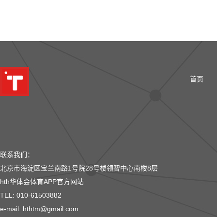
首页
联系我们：
北京市海淀区宝兰南路1号院28号楼领智中心南楼8层
hth华体会体育APP官方网站
TEL: 010-61503882
e-mail: hthtm@gmail.com