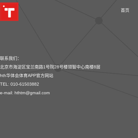
首页
联系我们：
北京市海淀区宝兰南路1号院28号楼领智中心南楼8层
hth华体会体育APP官方网站
TEL: 010-61503882
e-mail: hthtm@gmail.com