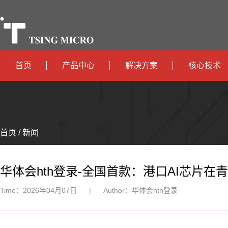
首页
产品中心
解决方案
核心技术
高算力
智算中心
政
高能效
TX536
边缘计算
府
运
智
首页 / 新闻
TX5115C
AIOT
营
互
能
智
智
TX510
商
联
安
慧
机
能
华体会hth登录-全国首款：港口AI芯片在
网
防
办
器
家
Time：
2026年04月07日
|
Author：
华体会hth登录
公
人
居