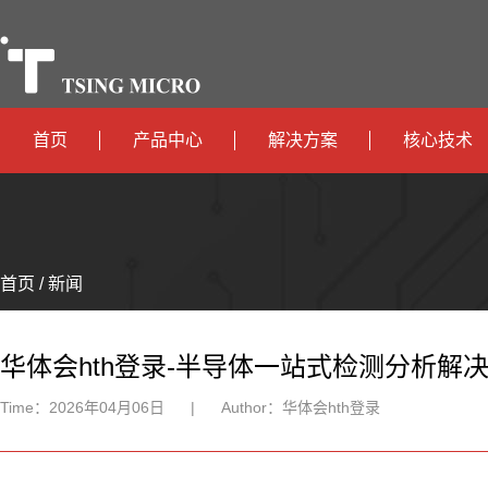
首页
产品中心
解决方案
核心技术
高算力
智算中心
政
高能效
TX536
边缘计算
府
运
智
首页 / 新闻
TX5115C
AIOT
营
互
能
智
智
TX510
商
联
安
慧
机
能
华体会hth登录-半导体一站式检测分析解
网
防
办
器
家
Time：
2026年04月06日
|
Author：
华体会hth登录
公
人
居