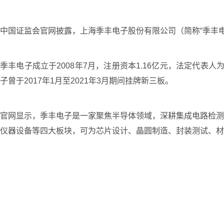
中国证监会官网披露，上海季丰电子股份有限公司（简称“季丰电
季丰电子成立于2008年7月，注册资本1.16亿元，法定代表
子曾于2017年1月至2021年3月期间挂牌新三板。
官网显示，季丰电子是一家聚焦半导体领域，深耕集成电路检测
仪器设备等四大板块，可为芯片设计、晶圆制造、封装测试、材