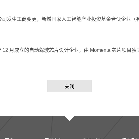
公司发生工商变更，新增国家人工智能产业投资基金合伙企业（有限
年 12 月成立的自动驾驶芯片设计企业，由 Momenta 芯片
关闭