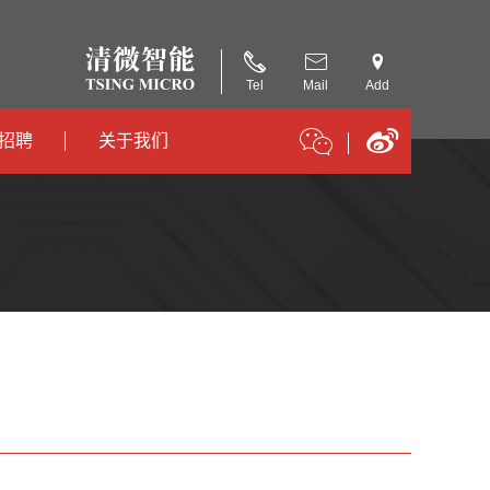
Tel
Mail
Add
招聘
关于我们
招聘
公司简介
招聘
合作伙伴