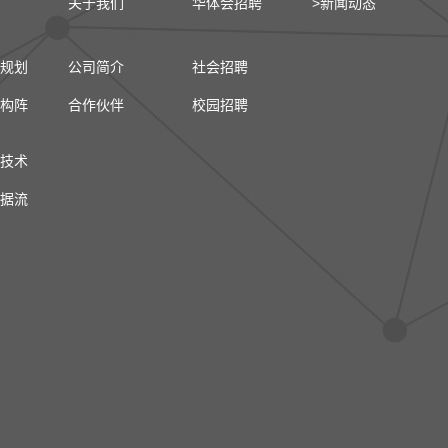
关于我们
华体会招聘
>新闻动态
规划
公司简介
社会招聘
构阵
合作伙伴
校园招聘
技术
据流