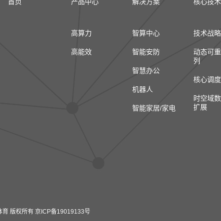
首页
产品中心
解决方案
核心技术
高算力
智算中心
技术战略
高能效
智能安防
动态可重
列
智慧办公
核心调度
机器人
时空域数
扩展
智能家居/家电
 华体会体育 版权所有
京ICP备19019133号