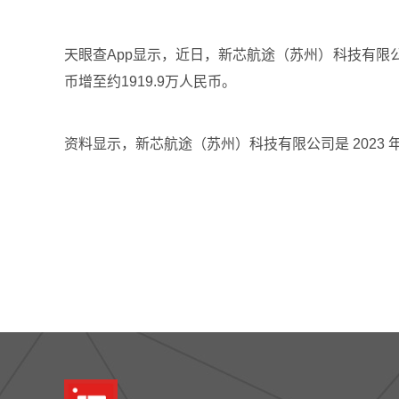
天眼查App显示，近日，新芯航途（苏州）科技有限
币增至约1919.9万人民币。
资料显示，新芯航途（苏州）科技有限公司是 2023 