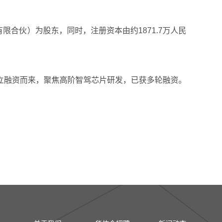
合伙）为股东，同时，注册资本由约1871.7万人民
项目独立融资而来，聚焦高阶智驾芯片研发，已获多轮融资。