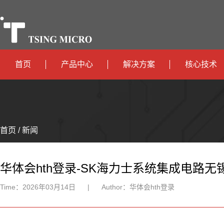
首页
产品中心
解决方案
核心技术
高算力
智算中心
政
高能效
TX536
边缘计算
府
运
智
首页 / 新闻
TX5115C
AIOT
营
互
能
智
智
TX510
商
联
安
慧
机
能
华体会hth登录-SK海力士系统集成电路无
网
防
办
器
家
Time：
2026年03月14日
|
Author：
华体会hth登录
公
人
居