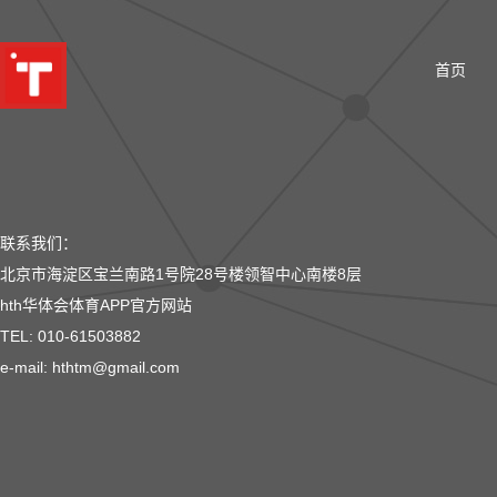
首页
联系我们：
北京市海淀区宝兰南路1号院28号楼领智中心南楼8层
hth华体会体育APP官方网站
TEL: 010-61503882
e-mail: hthtm@gmail.com