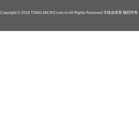
Copyright © 2019 TSING MICRO.com.cn All Rights Reserved 华体会体育 版权所有