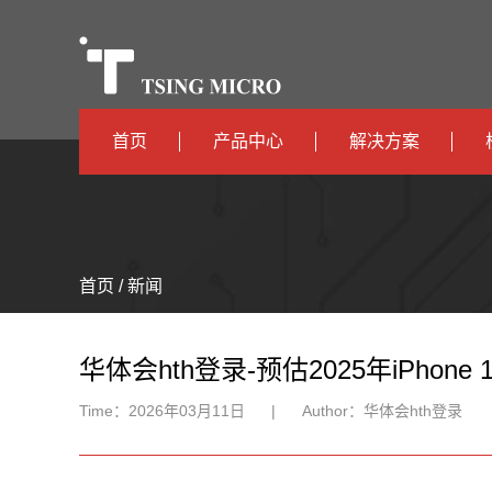
首页
产品中心
解决方案
高算力
智算中心
高能效
TX536
边缘计算
首页 / 新闻
TX5115C
AIOT
TX510
华体会hth登录-预估2025年iPho
Time：
2026年03月11日
|
Author：
华体会hth登录