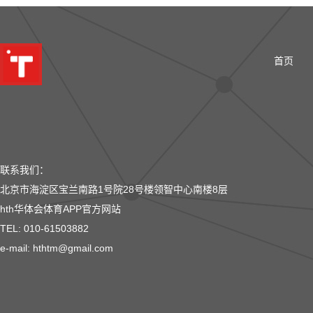
首页
联系我们：
北京市海淀区宝兰南路1号院28号楼领智中心南楼8层
hth华体会体育APP官方网站
TEL: 010-61503882
e-mail: hthtm@gmail.com