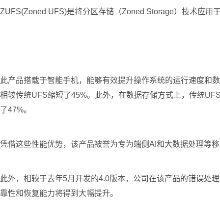
ZUFS(Zoned UFS)是将分区存储（Zoned Storage）
此产品搭载于智能手机，能够有效提升操作系统的运行速度和数
相较传统UFS缩短了45%。此外，在数据存储方式上，传统U
了47%。
凭借这些性能优势，该产品被誉为专为端侧AI和大数据处理等
此外，相较于去年5月开发的4.0版本，公司在该产品的错误
靠性和恢复能力将得到大幅提升。