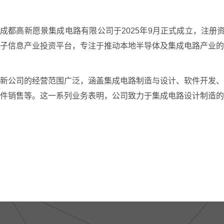
成都高新愿景集成电路有限公司于2025年9月正式成立，注册
子信息产业投资平台，专注于推动本地半导体及集成电路产业的
新公司的经营范围广泛，涵盖集成电路制造与设计、软件开发、
件销售等。这一系列业务表明，公司致力于集成电路设计制造的