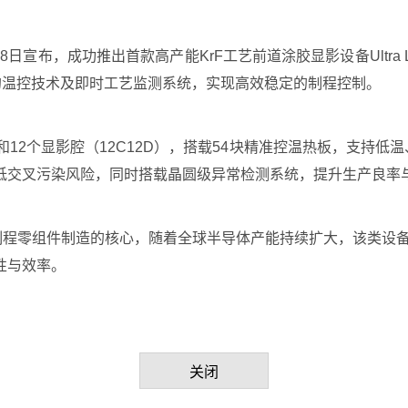
8日宣布，成功推出首款高产能KrF工艺前道涂胶显影设备Ultra
的温控技术及即时工艺监测系统，实现高效稳定的制程控制。
旋涂腔和12个显影腔（12C12D），搭载54块精准控温热板，支
低交叉污染风险，同时搭载晶圆级异常检测系统，提升生产良率
制程零组件制造的核心，随着全球半导体产能持续扩大，该类设备需
性与效率。
关闭