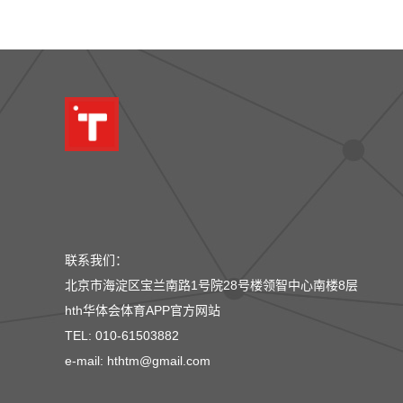
联系我们：
北京市海淀区宝兰南路1号院28号楼领智中心南楼8层
hth华体会体育APP官方网站
TEL: 010-61503882
e-mail: hthtm@gmail.com