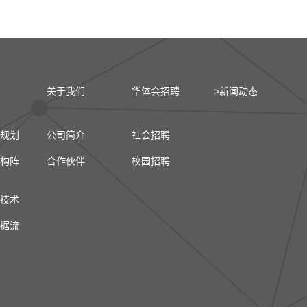
关于我们
华体会招聘
>新闻动态
规划
公司简介
社会招聘
构阵
合作伙伴
校园招聘
技术
据流