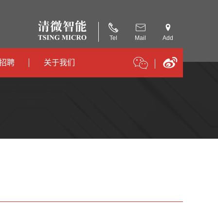
Tel
Mail
Add
招聘
关于我们
招聘
公司简介
招聘
合作伙伴