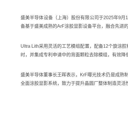
盛美半导体设备（上海）股份有限公司于2025年9月1
备基于盛美成熟的ArF涂胶显影设备平台，融合先进
Ultra Lith采用灵活的工艺模组配置，配备12个
时，并集成专利申请中的背面颗粒去除模组，有效降
盛美半导体董事长王晖表示，KrF曝光技术仍是成熟
全面涂胶显影系统，致力于提升晶圆厂整体制造灵活