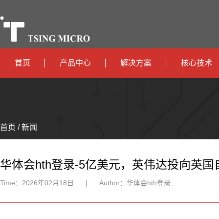
首页
产品中心
解决方案
核心技术
高算力
智算中心
政
高能效
TX536
边缘计算
府
运
智
首页 / 新闻
TX5115C
AIOT
营
互
能
智
智
TX510
商
联
安
慧
机
能
华体会hth登录-5亿美元，英伟达投向英国
网
防
办
器
家
Time：
2026年02月18日
|
Author：
华体会hth登录
公
人
居