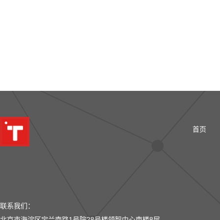
首页
联系我们：
北京市海淀区宝兰南路1号院28号楼领智中心南楼8层