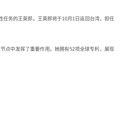
完成阶段性任务的王英郎。王英郎将于10月1日返回台湾，担任
术节点中发挥了重要作用。她拥有52项全球专利，展现