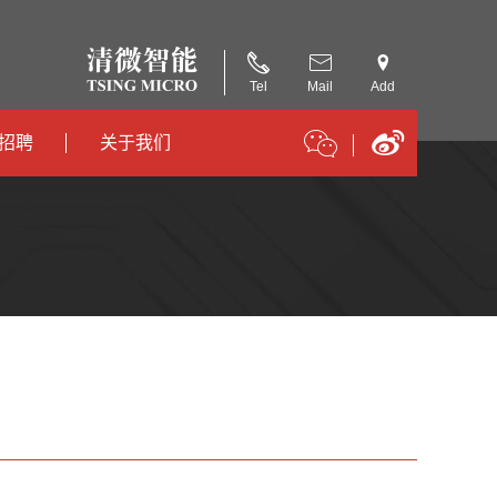
Tel
Mail
Add
招聘
关于我们
招聘
公司简介
招聘
合作伙伴