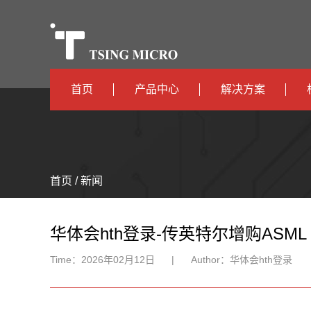
首页
产品中心
解决方案
高算力
智算中心
高能效
TX536
边缘计算
首页 / 新闻
TX5115C
AIOT
TX510
华体会hth登录-传英特尔增购ASML H
Time：
2026年02月12日
|
Author：
华体会hth登录