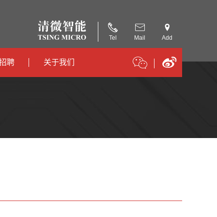
Tel
Mail
Add
招聘
关于我们
招聘
公司简介
招聘
合作伙伴