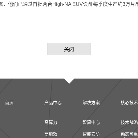
on透露，他们已通过首批两台High-NA EUV设备每季度生产约
关闭
首页
产品中心
解决方案
核心技术
高算力
智算中心
技术战略
高能效
智能安防
动态可重