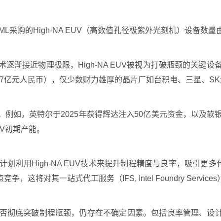
SML采购的High-NA EUV（高数值孔径极紫外光刻机）设备
接近物理极限，High-NA EUV被视为打破瓶颈的关键设备。 
6至27亿元人民币），仅少数财力雄厚的晶片厂如台积电、三星、S
例如，英特尔于2025年获得辉达注入50亿美元资金，以及软
UV初期产能。
计划利用High-NA EUV技术来提升制程精度与良率，吸引
对其一站式代工服务（IFS, Intel Foundry Servic
该设备能否彻底突破制程瓶颈，仍存在不确定因素。包括良率管理、