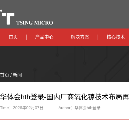
首页
产品中心
解决方案
核心技术
高算力
智算中心
政
高能效
TX536
边缘计算
府
运
智
首页 / 新闻
TX5115C
AIOT
营
互
能
智
智
TX510
商
联
安
慧
机
能
华体会hth登录-国内厂商氧化镓技术布局
网
防
办
器
家
Time：
2026年02月07日
|
Author：
华体会hth登录
公
人
居