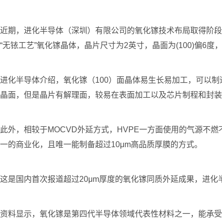
近期，进化半导体（深圳）有限公司的氧化镓技术布局取得阶段
“无铱工艺”氧化镓晶体，晶片尺寸为2英寸，晶面为(100)偏6
进化半导体介绍，氧化镓（100）面晶体易生长易加工，可以制造
晶面，但是晶片有解理面，较易在表面加工以及芯片制程和封装环
此外，相较于MOCVD外延方式，HVPE一方面使用的气源不
一的商业化，且唯一能制备超过10μm高品质厚膜的方式。
这是国内首次报道超过20μm厚度的氧化镓同质外延成果，进
资料显示，氧化镓是第四代半导体领域代表性材料之一，能承受