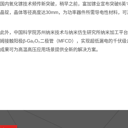
国内氧化镓技术频传新突破，稍早之前，富加镓业宣布突破6英
晶锭，晶体等径高度达30mm，为功率器件所需导电性材料，
此外，中国科学院苏州纳米技术与纳米仿生研究所纳米加工平台在
姆接触阳极β-Ga₂O₃二极管（MFCD），实现超低漏电的千伏级
成果可为高温高压应用场景提供全新的解决方案。