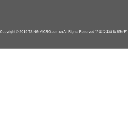
Copyright © 2019 TSING MICRO.com.cn All Rights Reserved 华体会体育 版权所有