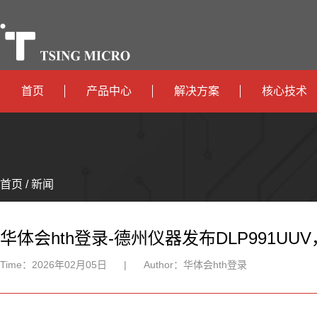
首页
产品中心
解决方案
核心技术
高算力
智算中心
政
高能效
TX536
边缘计算
府
运
智
首页 / 新闻
TX5115C
AIOT
营
互
能
智
智
TX510
商
联
安
慧
机
能
华体会hth登录-德州仪器发布DLP991U
网
防
办
器
家
Time：
2026年02月05日
|
Author：
华体会hth登录
公
人
居