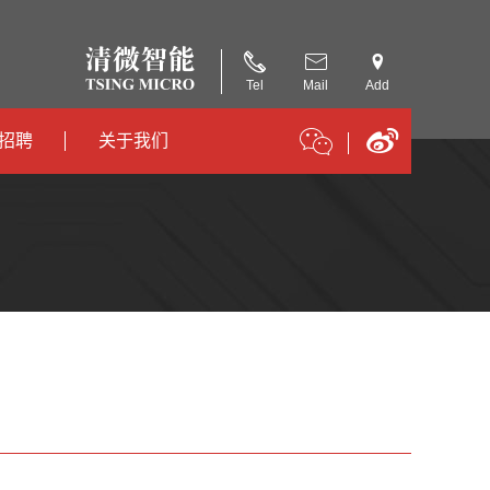
Tel
Mail
Add
招聘
关于我们
招聘
公司简介
招聘
合作伙伴