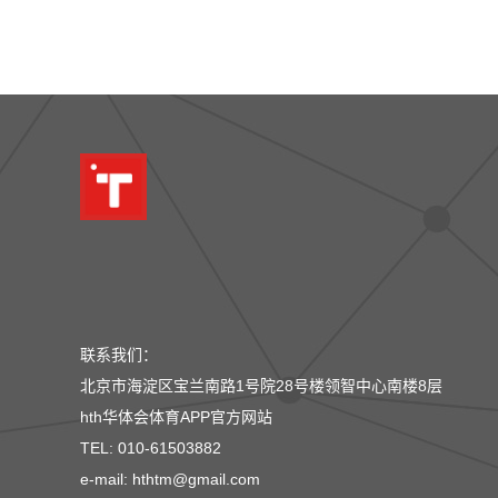
联系我们：
北京市海淀区宝兰南路1号院28号楼领智中心南楼8层
hth华体会体育APP官方网站
TEL: 010-61503882
e-mail: hthtm@gmail.com