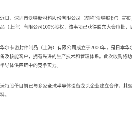
近日，深圳市沃特新材料股份有限公司（简称“沃特股份”）宣布
品（上海）有限公司100%股权，该事项已获得股东大会审批
华尔卡密封件制品（上海）有限公司成立于2000年，是日本
备及核能客户，拥有先进的生产技术和管理体系。此次收购将助
半导体供应链中的竞争实力。
沃特股份目前已与多家全球半导体设备龙头企业建立合作，其聚
料。