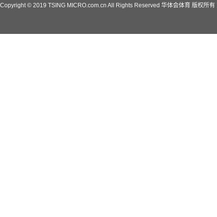
Copyright © 2019 TSING MICRO.com.cn All Rights Reserved 华体会体育 版权所有