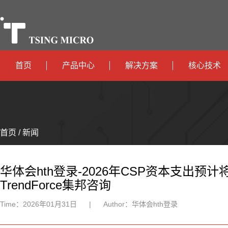
首页
产品中心
解决方案
核心技术
高算力
智算中心
政
高能效
TX536
边缘计算
府
运
智
首页 / 新闻
TX5115C
AIOT
营
互
能
智
智
TX510
商
联
安
慧
机
能
华体会hth登录-2026年CSP资本支出预计
TrendForce集邦咨询
网
防
办
器
家
Time：
2026年01月31日
|
Author：
华体会hth登录
公
人
居