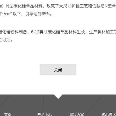
0mm）N型碳化硅单晶材料，攻克了大尺寸扩径工艺和低缺陷N
 /cm² 以下，良率达到65%。
化硅粉料制备、6-12英寸碳化硅单晶材料生长、生产耗材加
主可控。
关闭
首页
产品中心
解决方案
核心技术