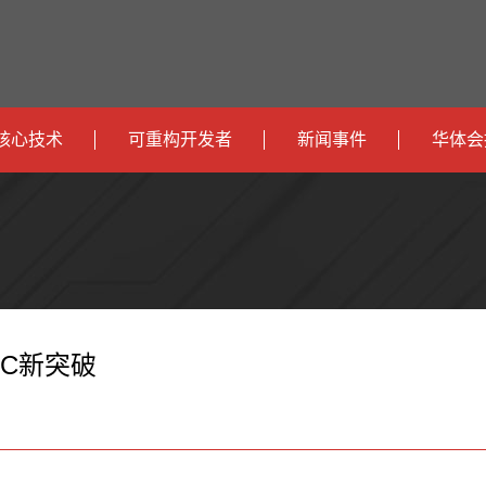
核心技术
可重构开发者
新闻事件
华体会
政
开发者社区
社会
府
运
智
开发者论坛
校园
营
互
能
智
智
下载
商
联
安
慧
机
能
iC新突破
网
防
办
器
家
公
人
居