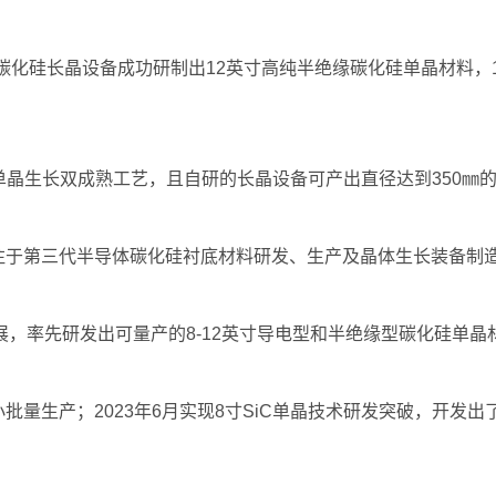
碳化硅长晶设备成功研制出12英寸高纯半绝缘碳化硅单晶材料，1
单晶生长双成熟工艺，且自研的长晶设备可产出直径达到350㎜
专注于第三代半导体碳化硅衬底材料研发、生产及晶体生长装备制
，率先研发出可量产的8-12英寸导电型和半绝缘型碳化硅单晶
量生产；2023年6月实现8寸SiC单晶技术研发突破，开发出了直径