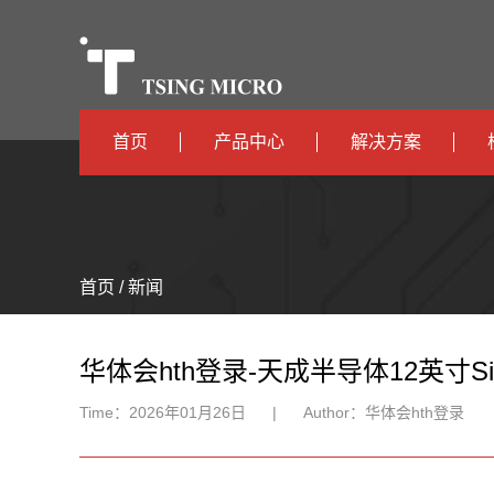
首页
产品中心
解决方案
高算力
智算中心
高能效
TX536
边缘计算
首页 / 新闻
TX5115C
AIOT
TX510
华体会hth登录-天成半导体12英寸S
Time：
2026年01月26日
|
Author：
华体会hth登录