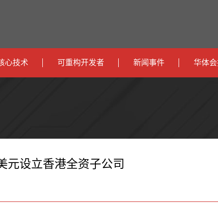
核心技术
可重构开发者
新闻事件
华体会
政
开发者社区
社会
府
运
智
开发者论坛
校园
营
互
能
智
智
下载
商
联
安
慧
机
能
0万美元设立香港全资子公司
网
防
办
器
家
公
人
居