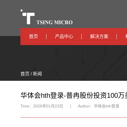
首页
产品中心
解决方案
高算力
智算中心
高能效
TX536
边缘计算
首页 / 新闻
TX5115C
AIOT
TX510
华体会hth登录-普冉股份投资10
Time：
2026年01月23日
|
Author：
华体会hth登录