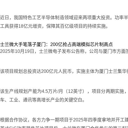
近日，我国特色工艺半导体制造领域迎来两项重大投资。功率半
工具获得18亿元增资，保障其百亿级项目的持续实施。
士兰微大手笔落子厦门：200亿抢占高端模拟芯片制高点
2025年10月19日，士兰微电子发布公告称，公司与厦门市方
该项目规划总投资达200亿元人民币，实施主体为厦门士兰集
该生产线规划产能为4.5万片/月（12英寸），项目分两期实
车、工业、通讯等高增长产业的关键空白。
根据合作协议，各方力争一期项目于2025年四季度拿地并开工建