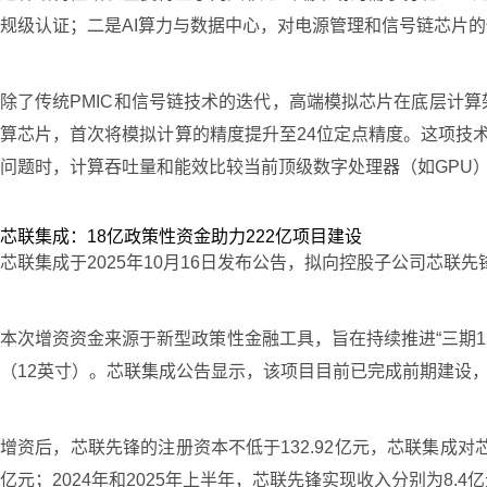
规级认证；二是AI算力与数据中心，对电源管理和信号链芯片
除了传统PMIC和信号链技术的迭代，高端模拟芯片在底层计
算芯片，首次将模拟计算的精度提升至24位定点精度。这项技
问题时，计算吞吐量和能效比较当前顶级数字处理器（如GPU
芯联集成：18亿政策性资金助力222亿项目建设
芯联集成于2025年10月16日发布公告，拟向控股子公司芯
本次增资资金来源于新型政策性金融工具，旨在持续推进“三期1
（12英寸）。芯联集成公告显示，该项目目前已完成前期建设
增资后，芯联先锋的注册资本不低于132.92亿元，芯联集成对芯联
亿元；2024年和2025年上半年，芯联先锋实现收入分别为8.4亿