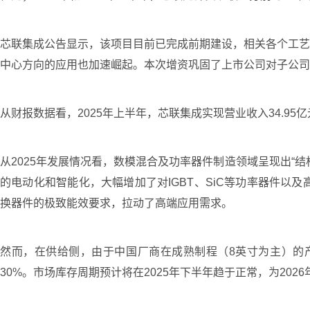
芯联集成公告显示，该项目目前已完成前期建设，相关各个工艺
中心方向的应用也加速崛起。本次增资巩固了上市公司对子公司
从财报数据看，2025年上半年，芯联集成实现营业收入34.95亿
从2025年发展情况看，数模混合及功率器件制造领域呈现出“
的电动化和智能化，大幅增加了对IGBT、SiC等功率器件以及
换器件的极致能效要求，拉动了高端应用需求。
然而，在供给侧，由于中国厂商在成熟制程（8英寸为主）的
30%。市场库存周期预计将在2025年下半年趋于正常，为202