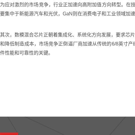
为应对激烈的市场竞争，行业正加速向高附加值方向转型。在技术
要集中于新能源汽车和光伏，GaN则在消费电子和工业领域加
其次，数模混合芯片正朝着集成化、系统化方向发展，要求芯片
和降低制造成本，市场竞争正倒逼厂商加速从传统的6/8英寸
件性能和可靠性的关键。