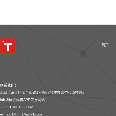
首页
联系我们：
北京市海淀区宝兰南路1号院28号楼领智中心南楼8层
hth华体会体育APP官方网站
TEL: 010-61503882
e-mail: hthtm@gmail.com