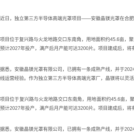
近日，独立第三方半导体高端光罩项目——安徽晶镁光罩在合肥
项目位于复兴路与火龙地路交口东南角，用地面积约45.6亩，
预计2027年投产，满产后月产能可达3200片。项目建成后
据悉，安徽晶镁光罩有限公司，已拥有一条成熟产线，并于202
线运营经验。作为独立第三方半导体高端光罩厂，晶镁将以灵活
项目位于复兴路与火龙地路交口东南角，用地面积约45.6亩，
预计2027年投产，满产后月产能可达3200片。项目建成后
据悉，安徽晶镁光罩有限公司，已拥有一条成熟产线，并于202