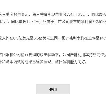
第三季度报告显示，第三季度实现营业收入45.66亿元，同比增长2
3亿元，同比增长19.82%；归属于上市公司股东的净利润为2.51亿
约在6.5亿美元至6.6亿美元之间。预计毛利率约在12%至14
求回暖和公司精益管理的双重驱动下，公司产能利用率持续高位
升和降本增效的成果已逐步展现，整体盈利能力向好。
关闭