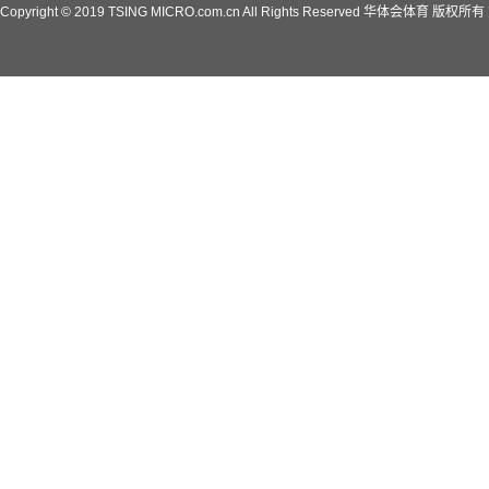
Copyright © 2019 TSING MICRO.com.cn All Rights Reserved 华体会体育 版权所有