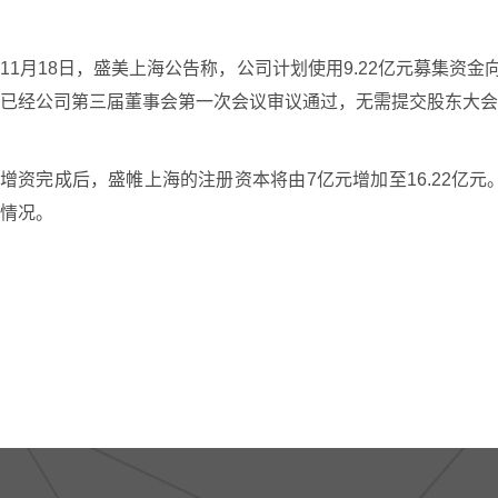
11月18日，盛美上海公告称，公司计划使用9.22亿元募集
已经公司第三届董事会第一次会议审议通过，无需提交股东大会
增资完成后，盛帷上海的注册资本将由7亿元增加至16.22
情况。