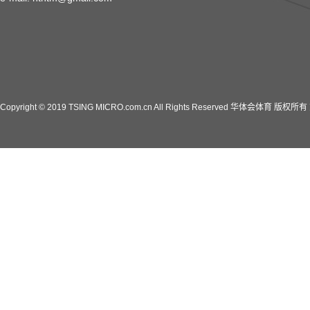
Copyright © 2019 TSING MICRO.com.cn All Rights Reserved 华体会体育 版权所有