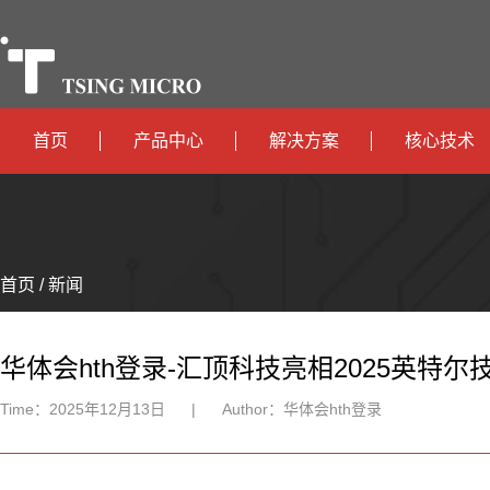
首页
产品中心
解决方案
核心技术
高算力
智算中心
政
高能效
TX536
边缘计算
府
运
智
首页 / 新闻
TX5115C
AIOT
营
互
能
智
智
TX510
商
联
安
慧
机
能
华体会hth登录-汇顶科技亮相2025英特
网
防
办
器
家
Time：
2025年12月13日
|
Author：
华体会hth登录
公
人
居