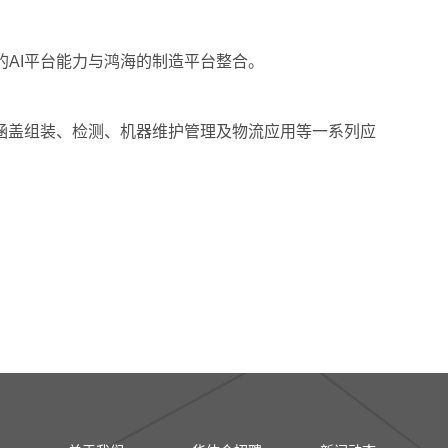
sic的AI平台能力与鸿海的制造平台整合。
涵盖组装、检测、机器维护管理及物流应用等一系列应