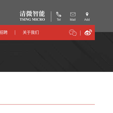
Tel
Mail
Add
招聘
关于我们
招聘
公司简介
招聘
合作伙伴