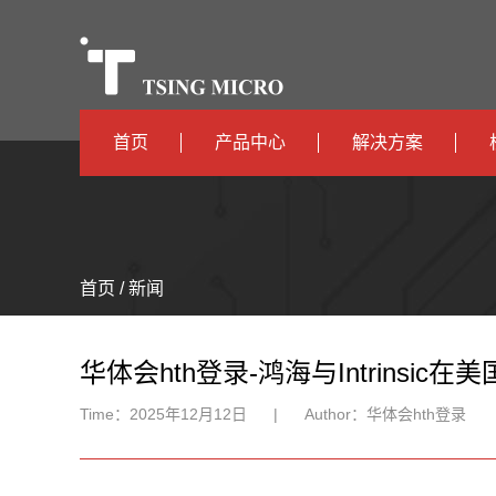
首页
产品中心
解决方案
高算力
智算中心
高能效
TX536
边缘计算
首页 / 新闻
TX5115C
AIOT
TX510
华体会hth登录-鸿海与Intrinsi
Time：
2025年12月12日
|
Author：
华体会hth登录