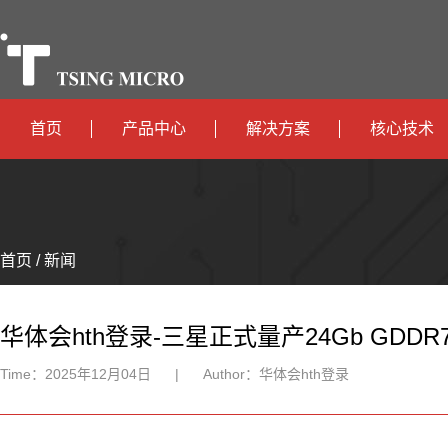
首页
产品中心
解决方案
核心技术
高算力
智算中心
政
高能效
TX536
边缘计算
府
运
智
首页 / 新闻
TX5115C
AIOT
营
互
能
智
智
TX510
商
联
安
慧
机
能
华体会hth登录-三星正式量产24Gb GD
网
防
办
器
家
Time：
2025年12月04日
|
Author：
华体会hth登录
公
人
居