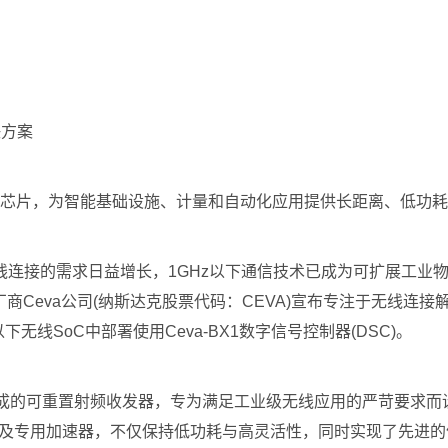
决方案
A5800芯片，为智能基础设施、计量和自动化应用提供长距离、低
接的需求日益增长，1GHz以下通信技术已成为可扩展工业物联网
商Ceva公司(纳斯达克股票代码：CEVA)宣布专注于无线连
Hz以下无线SoC中部署使用Ceva-BX1数字信号控制器(DSC)。
是高度集成的可重置射频收发器，专为满足工业级无线应用的严苛要
1处理器及专用加速器，不仅保持低功耗与高灵活性，同时实现了先进