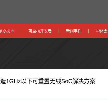
核心技术
可重构开发者
新闻事件
华体会
政
开发者社区
社会
府
运
智
开发者论坛
校园
营
互
能
智
智
下载
商
联
安
慧
机
能
造1GHz以下可重置无线SoC解决方案
网
防
办
器
家
公
人
居