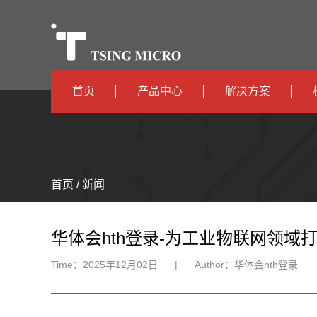
首页
产品中心
解决方案
高算力
智算中心
高能效
TX536
边缘计算
首页 / 新闻
TX5115C
AIOT
TX510
华体会hth登录-为工业物联网领域打
Time：
2025年12月02日
|
Author：
华体会hth登录