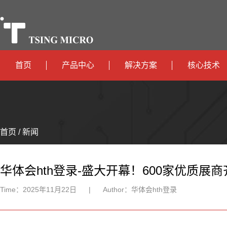
首页
产品中心
解决方案
核心技术
高算力
智算中心
政
高能效
TX536
边缘计算
府
运
智
首页 / 新闻
TX5115C
AIOT
营
互
能
智
智
TX510
商
联
安
慧
机
能
华体会hth登录-盛大开幕！600家优质展商
网
防
办
器
家
Time：
2025年11月22日
|
Author：
华体会hth登录
公
人
居