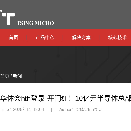
首页
产品中心
解决方案
核心技术
高算力
智算中心
政
高能效
TX536
边缘计算
府
运
智
首页 / 新闻
TX5115C
AIOT
营
互
能
智
智
TX510
商
联
安
慧
机
能
华体会hth登录-开门红！10亿元半导体
网
防
办
器
家
Time：
2025年11月20日
|
Author：
华体会hth登录
公
人
居