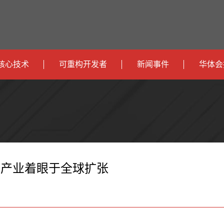
核心技术
可重构开发者
新闻事件
华体会
政
开发者社区
社会
府
运
智
开发者论坛
校园
营
互
能
智
智
下载
商
联
安
慧
机
能
体产业着眼于全球扩张
网
防
办
器
家
公
人
居