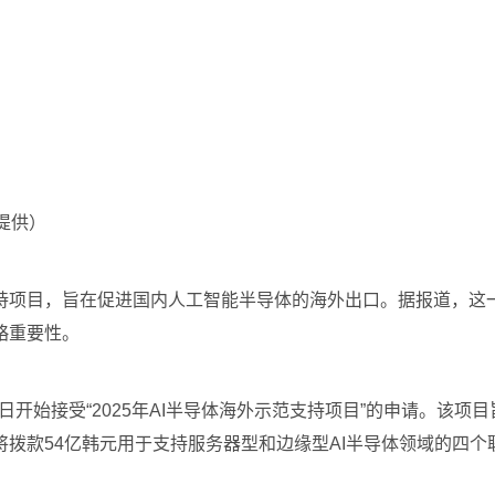
AI提供）
，旨在促进国内人工智能半导体的海外出口。据报道，这一举措正值该
略重要性。
0日开始接受“2025年AI半导体海外示范支持项目”的申请。该
拨款54亿韩元用于支持服务器型和边缘型AI半导体领域的四个