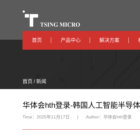
首页
产品中心
解决方案
高算力
智算中心
高能效
TX536
边缘计算
首页 / 新闻
TX5115C
AIOT
TX510
华体会hth登录-韩国人工智能半导
Time：
2025年11月17日
|
Author：
华体会hth登录